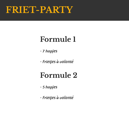
Ga
FRIET-PARTY
direct
naar
de
hoofdinhoud
Formule 1
- 7 hapjes
- Frietjes à volonté
Formule 2
- 5 hapjes
- Frietjes à volonté